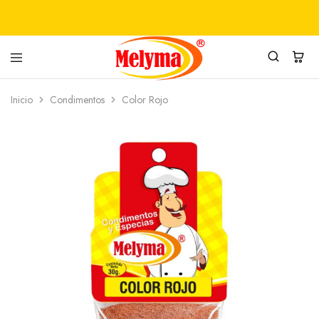
PRODUCTOS
MELYMA
Inicio
Condimentos
Color Rojo
ALIMENTICIOS
SAS
MELYMA
SAS