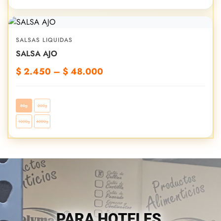
SALSAS LIQUIDAS
SALSA AJO
$
2.450
–
$
48.000
80g
200g
1000g
4000g
PARA HOTELES,