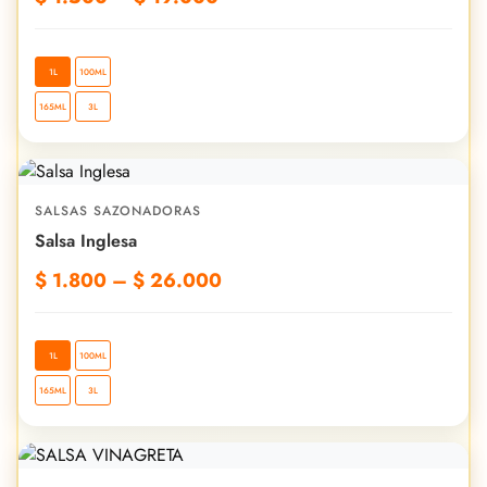
1L
100ML
165ML
3L
SALSAS SAZONADORAS
Salsa Inglesa
$
1.800
–
$
26.000
1L
100ML
165ML
3L