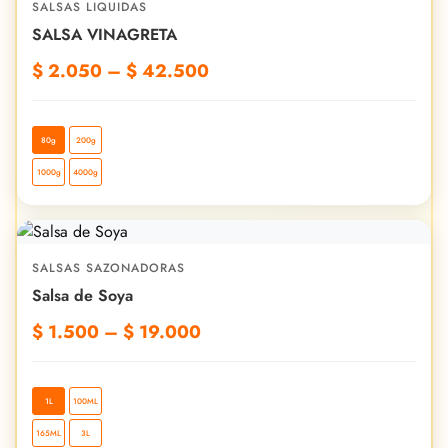
SALSAS LIQUIDAS
SALSA VINAGRETA
$
2.050
–
$
42.500
80g
200g
1000g
4000g
SALSAS SAZONADORAS
Salsa de Soya
$
1.500
–
$
19.000
1L
100ML
165ML
3L