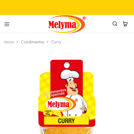
PRODUCTOS
MELYMA
Inicio
Condimentos
Curry
ALIMENTICIOS
SAS
MELYMA
SAS