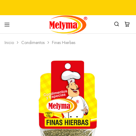
PRODUCTOS
MELYMA
Inicio
Condimentos
Finas Hierbas
ALIMENTICIOS
SAS
MELYMA
SAS