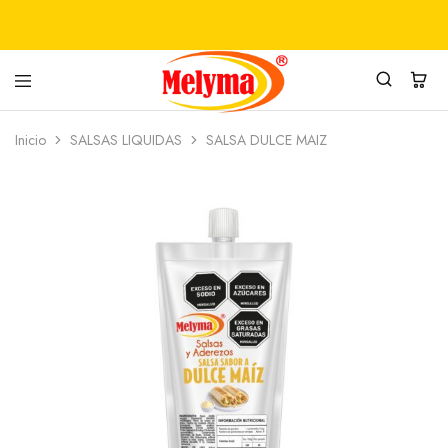
PRODUCTOS
MELYMA
Inicio
SALSAS LIQUIDAS
SALSA DULCE MAIZ
ALIMENTICIOS
SAS
MELYMA
SAS