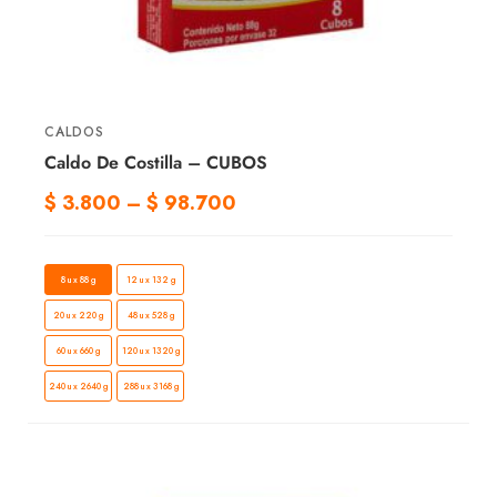
CALDOS
Caldo De Costilla – CUBOS
$
3.800
–
$
98.700
8 u x 88 g
12 u x 132 g
20 u x 220 g
48 u x 528 g
60 u x 660 g
120 u x 1320 g
240 u x 2640 g
288 u x 3168 g