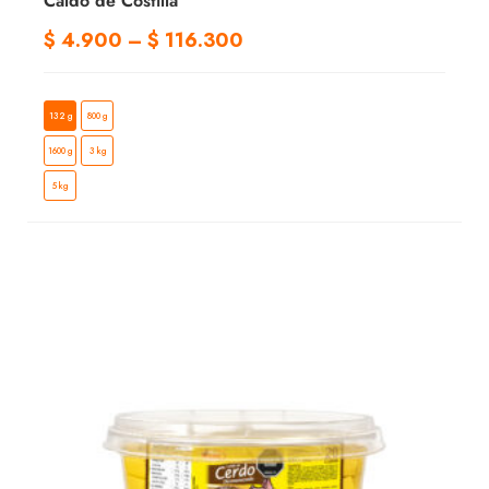
Caldo de Costilla
$
4.900
–
$
116.300
132 g
800 g
1600 g
3 kg
5 kg