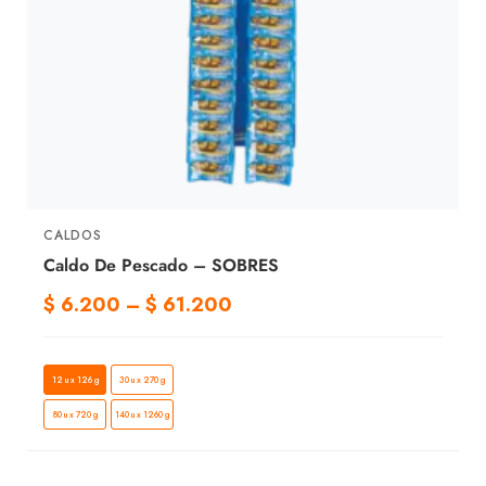
CALDOS
Caldo De Pescado – SOBRES
$
6.200
–
$
61.200
12 u x 126 g
30 u x 270 g
80 u x 720 g
140 u x 1260 g