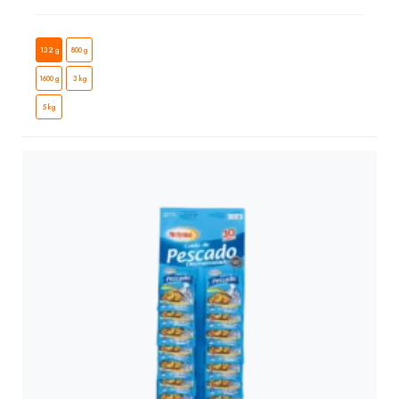
132 g
800 g
1600 g
3 kg
5 kg