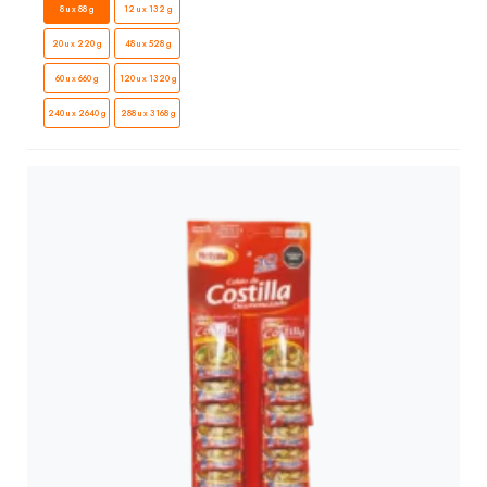
8 u x 88 g
12 u x 132 g
20 u x 220 g
48 u x 528 g
60 u x 660 g
120 u x 1320 g
240 u x 2640 g
288 u x 3168 g