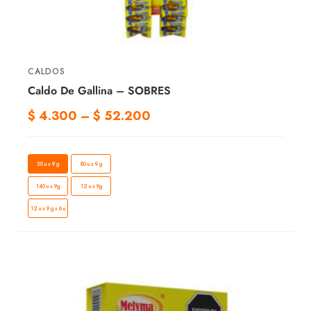
CALDOS
Caldo De Gallina – SOBRES
$
4.300
–
$
52.200
30 u x 9 g
80 u x 9 g
140 u x 9g
12 u x 9g
12 u x 9 g x 6 u