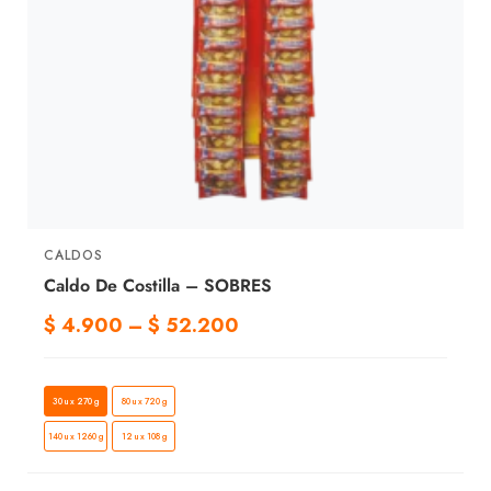
CALDOS
Caldo De Costilla – SOBRES
$
4.900
–
$
52.200
30 u x 270 g
80 u x 720 g
140 u x 1260 g
12 u x 108 g