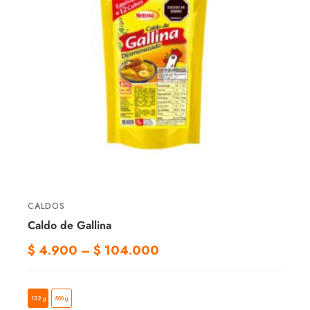
$
127.400
Ordenar por
Presentación
CALDOS
Caldo de Gallina
$
4.900
–
$
104.000
132 g
800 g