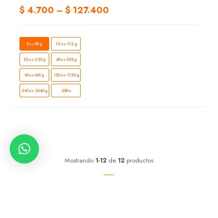
$
4.700
–
$
127.400
8 u x 88 g
12 u x 132 g
20 u x 220 g
48 u x 528 g
60 u x 660 g
120 u x 1320 g
240 u x 2640 g
288 u
Mostrando
1-12
de
12
productos
1