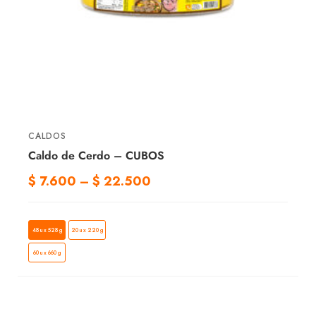
CALDOS
Caldo de Cerdo – CUBOS
$
7.600
–
$
22.500
48 u x 528 g
20 u x 220 g
60 u x 660 g