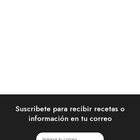
Caldo De Costilla – CUBOS
$
3.800
–
$
98.700
Quick Shop
Suscribete para recibir recetas o
información en tu correo