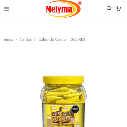
PRODUCTOS
MELYMA
ALIMENTICIOS
SAS
MELYMA
SAS
Inicio
Caldos
Caldo de Cerdo – SOBRES